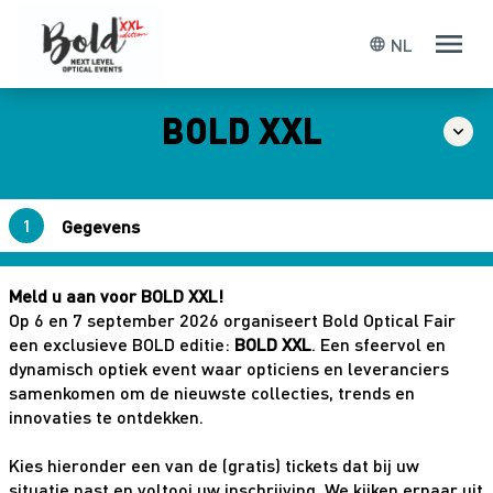
NL
language
BOLD XXL
Gegevens
Bevestiging
Meld u aan voor BOLD XXL!
Op 6 en 7 september 2026 organiseert Bold Optical Fair
een exclusieve BOLD editie:
BOLD XXL
. Een sfeervol en
dynamisch optiek event waar opticiens en leveranciers
samenkomen om de nieuwste collecties, trends en
innovaties te ontdekken.
Submit
Kies hieronder een van de (gratis) tickets dat bij uw
situatie past en voltooi uw inschrijving. We kijken ernaar uit