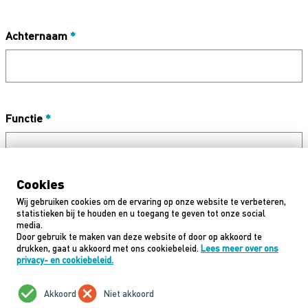
Achternaam
*
Functie
*
Cookies
E-mailadres
*
Wij gebruiken cookies om de ervaring op onze website te verbeteren,
statistieken bij te houden en u toegang te geven tot onze social
media.
Door gebruik te maken van deze website of door op akkoord te
drukken, gaat u akkoord met ons cookiebeleid.
Lees meer over ons
privacy- en cookiebeleid.
Volgende
check_circle
cancel
Akkoord
Niet akkoord